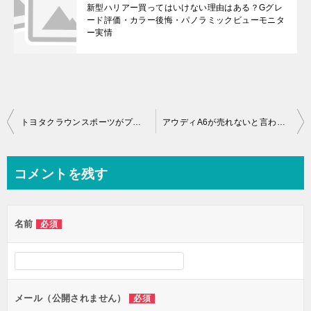
新型ハリアー買ってはいけない理由はある？Gグレ
ード評価・カラー後悔・パノラミックビューモニタ
ー実情
投
トヨタクラウンスポーツがプロサングエに似ている理由｜デザイン・性能を徹底比較
アウディA6が売れないと言われる理由と本当の価値
稿
ナ
コメントを残す
ビ
ゲ
名前
必須
ー
シ
ョ
ン
メール（公開されません）
必須