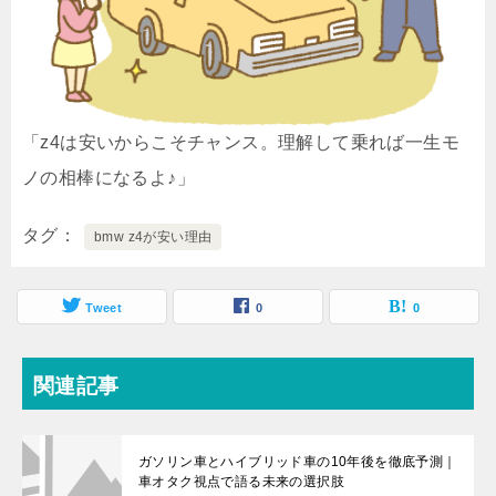
「z4は安いからこそチャンス。理解して乗れば一生モ
ノの相棒になるよ♪」
タグ
bmw z4が安い理由
Tweet
0
0
関連記事
ガソリン車とハイブリッド車の10年後を徹底予測｜
車オタク視点で語る未来の選択肢