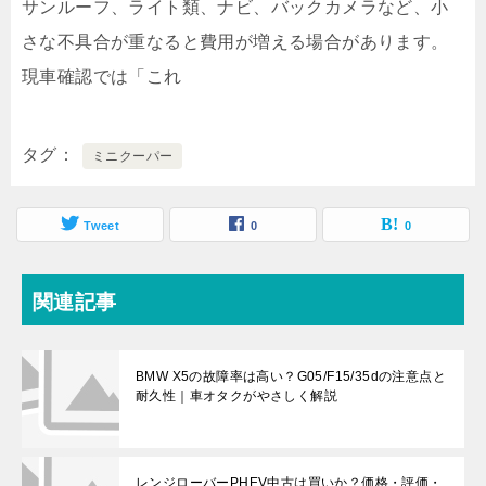
サンルーフ、ライト類、ナビ、バックカメラなど、小
さな不具合が重なると費用が増える場合があります。
現車確認では「これ
タグ
ミニクーパー
Tweet
0
0
関連記事
BMW X5の故障率は高い？G05/F15/35dの注意点と
耐久性｜車オタクがやさしく解説
レンジローバーPHEV中古は買いか？価格・評価・