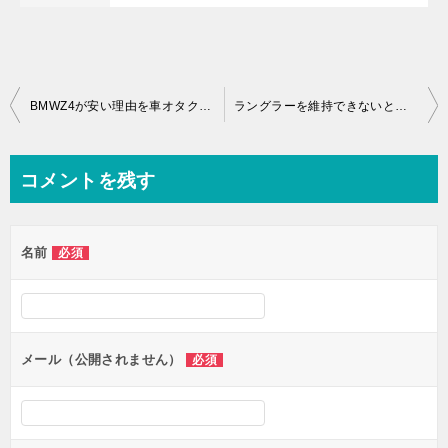
投
BMWZ4が安い理由を車オタクがやさしく解説｜中古相場・壊れやすさ・注意点まとめ
ラングラーを維持できないと感じる理由と対処法
稿
ナ
コメントを残す
ビ
ゲ
名前
必須
ー
シ
ョ
ン
メール（公開されません）
必須