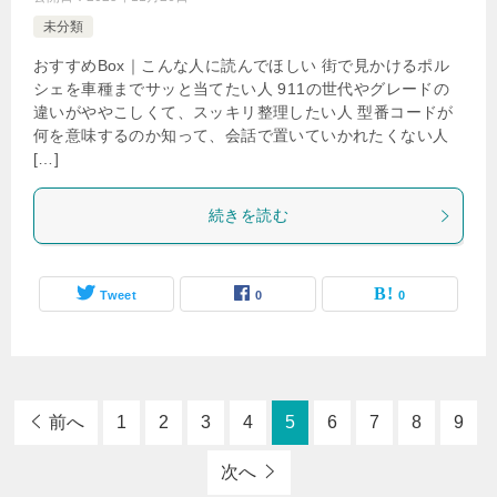
未分類
おすすめBox｜こんな人に読んでほしい 街で見かけるポル
シェを車種までサッと当てたい人 911の世代やグレードの
違いがややこしくて、スッキリ整理したい人 型番コードが
何を意味するのか知って、会話で置いていかれたくない人
[…]
続きを読む
Tweet
0
0
前へ
1
2
3
4
5
6
7
8
9
次へ