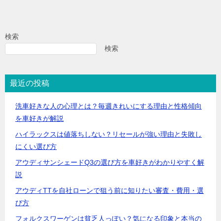
検索
検索
最近の投稿
洗車好きな人の心理とは？毎週きれいにする理由と性格傾向
を車好きが解説
ハイラックスは値落ちしない？リセールが強い理由と失敗し
にくい選び方
アウディサンシェードQ3の選び方を車好きがわかりやすく解
説
アウディTTを自社ローンで狙う前に知りたい審査・費用・選
び方
フォルクスワーゲンは貧乏人っぽい？気になる印象と本当の