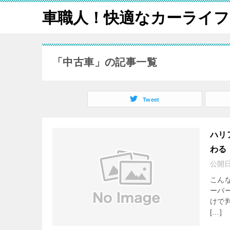
車職人！快適なカーライフ
「中古車」の記事一覧
Tweet
ハリ
わる
公開
こん
ーバ
けで
[…]