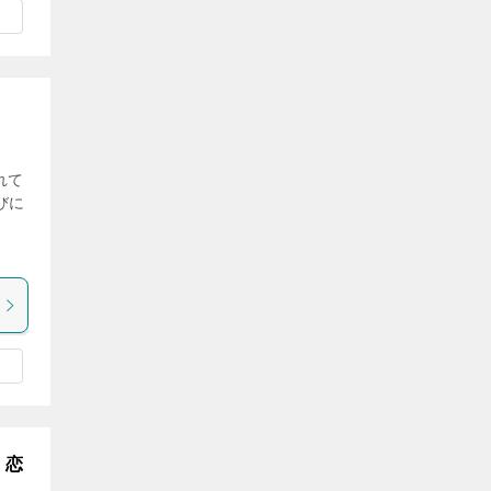
れて
びに
」
・恋