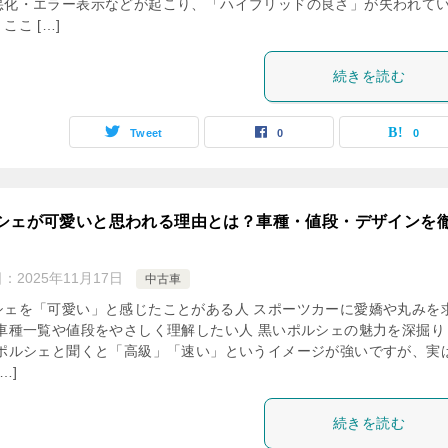
悪化・エラー表示などが起こり、「ハイブリッドの良さ」が失われて
ここ […]
続きを読む
Tweet
0
0
シェが可愛いと思われる理由とは？車種・値段・デザインを
日：
2025年11月17日
中古車
シェを「可愛い」と感じたことがある人 スポーツカーに愛嬌や丸みを
 車種一覧や値段をやさしく理解したい人 黒いポルシェの魅力を深掘り
 ポルシェと聞くと「高級」「速い」というイメージが強いですが、実
…]
続きを読む