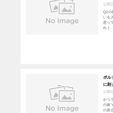
公開
Q2
いる
思っ
れ […
ポル
に刻
公開
かつ
の後
の原