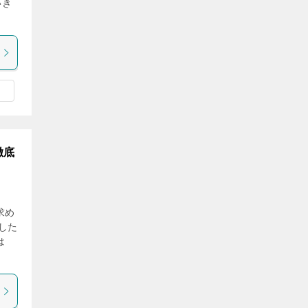
いき
徹底
求め
した
は