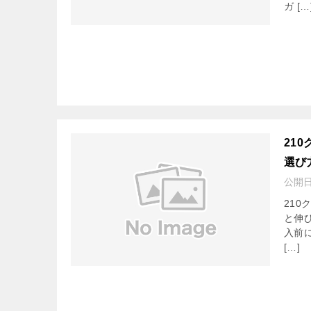
ガ […
21
選び
公開
21
と伸
入前
[…]