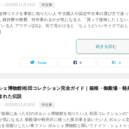
日：
2025年11月24日
中古車
の故障リスクを事前に知りたい人 中古購入や認定中古車の選び方で迷っ
人 維持費や燃費、何年乗れるかが気になる人 「買って後悔したくない
ている人 アウディQ2は、街で見かけると「ちょうどいいサイズでおし
]
続きを読む
Tweet
0
0
シェ博物館/松田コレクション完全ガイド｜箱根・御殿場・軽
まれた伝説
日：
2025年11月18日
中古車
て箱根にあった幻のポルシェ博物館を知りたい人 松田コレクションの“
”が気になる人 御殿場や軽井沢に移った展示車を追いたい人 ポルシェ
点を深掘りしたい車ファン ポルシェ博物館と聞いてドイツ・シュトゥ