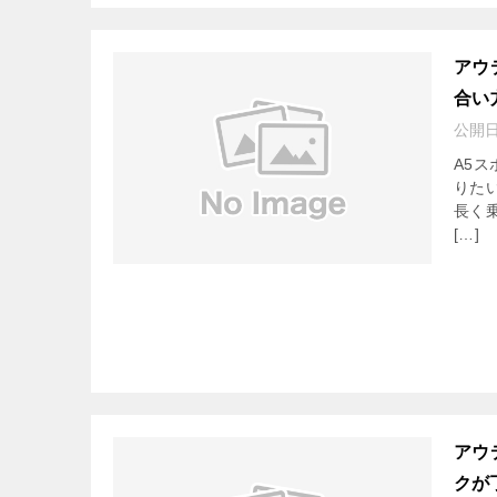
アウ
合い
公開
A5
りた
長く
[…]
アウ
クが