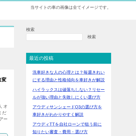
当サイトの車の画像は全てイメージです。
検索
検索
最近の投稿
洗車好きな人の心理とは？毎週きれい
は変
にする理由と性格傾向を車好きが解説
ハイラックスは値落ちしない？リセー
ルが強い理由と失敗しにくい選び方
 オ
アウディサンシェードQ3の選び方を
ミだ
車好きがわかりやすく解説
アー
アウディTTを自社ローンで狙う前に
知りたい審査・費用・選び方