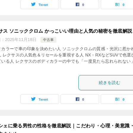
Tweet
0
0
サス ソニッククロム かっこいい理由と人気の秘密を徹底解説
日：
2025年11月18日
中古車
ィカラーで車の印象を決めたい人 ソニッククロムの質感・光沢に惹か
人 レクサスの人気色＆リセールを重視する人 NX・RXなどSUVで色選
ている人 レクサスのボディカラーの中でも「一度見たら忘れられない
続きを読む
Tweet
0
0
シェに乗る男性の性格を徹底解説｜こだわり・心理・美意識