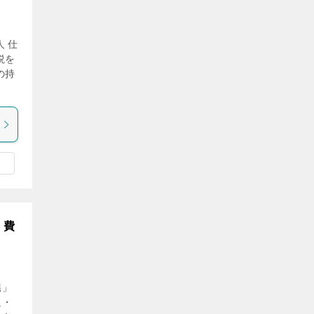
 仕
説を
の持
・費
臓」
足・