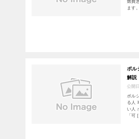
燃費
ます。
ポル
解説
公開
ポル
る人
い人
「可 [