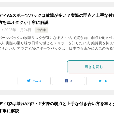
ディA5スポーツバックは故障が多い？実際の弱点と上手な付
方を車オタクが丁寧に解説
日：
2025年11月24日
中古車
スポーツバックの故障リスクが気になる人 中古で買う前に弱点や耐久性
い人 実際の乗り味や日常で感じるメリットを知りたい人 維持費を抑え
乗りたい人 アウディA5スポーツバックは、日本でも密かに人気のある
続きを読む
Tweet
0
0
ディQ2は壊れやすい？実際の弱点と上手な付き合い方を車オ
丁寧に解説