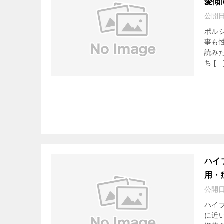
愛傾
公開
ポル
事も
読み
ち […
ハイ
用・
公開
ハイ
に近