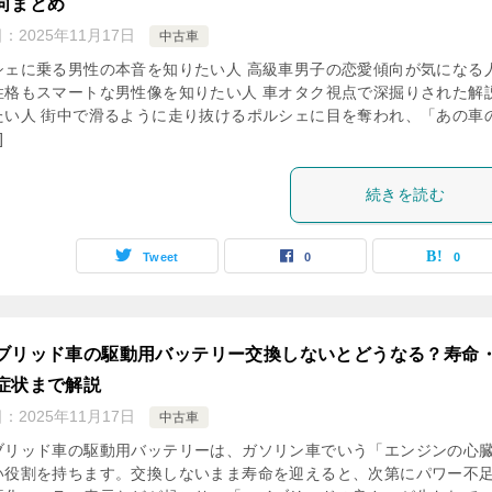
向まとめ
日：
2025年11月17日
中古車
シェに乗る男性の本音を知りたい人 高級車男子の恋愛傾向が気になる人
性格もスマートな男性像を知りたい人 車オタク視点で深掘りされた解
たい人 街中で滑るように走り抜けるポルシェに目を奪われ、「あの車
]
続きを読む
Tweet
0
0
ブリッド車の駆動用バッテリー交換しないとどうなる？寿命
症状まで解説
日：
2025年11月17日
中古車
ブリッド車の駆動用バッテリーは、ガソリン車でいう「エンジンの心
い役割を持ちます。交換しないまま寿命を迎えると、次第にパワー不