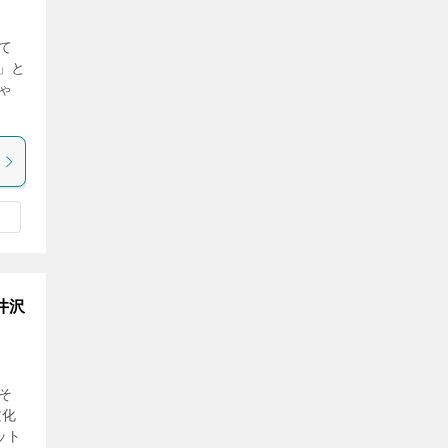
て
」と
ゃ
井沢
そ
文化
ット