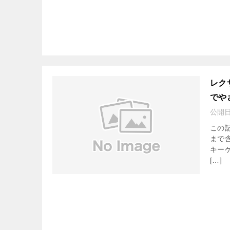
レク
でや
公開
この
まで
キー
[…]