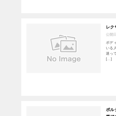
レク
公開
ボデ
いる
迷っ
[…]
ポル