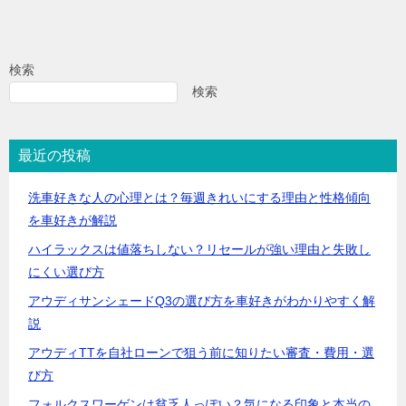
検索
検索
最近の投稿
洗車好きな人の心理とは？毎週きれいにする理由と性格傾向
を車好きが解説
ハイラックスは値落ちしない？リセールが強い理由と失敗し
にくい選び方
アウディサンシェードQ3の選び方を車好きがわかりやすく解
説
アウディTTを自社ローンで狙う前に知りたい審査・費用・選
び方
フォルクスワーゲンは貧乏人っぽい？気になる印象と本当の