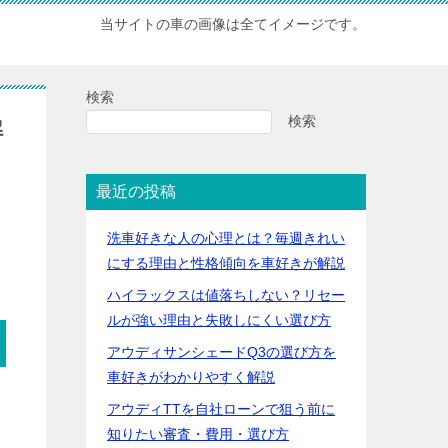
当サイトの車の画像は全てイメージです。
検索
検索
解
最近の投稿
洗車好きな人の心理とは？毎週きれい
にする理由と性格傾向を車好きが解説
ハイラックスは値落ちしない？リセー
ルが強い理由と失敗しにくい選び方
アウディサンシェードQ3の選び方を
車好きがわかりやすく解説
アウディTTを自社ローンで狙う前に
知りたい審査・費用・選び方