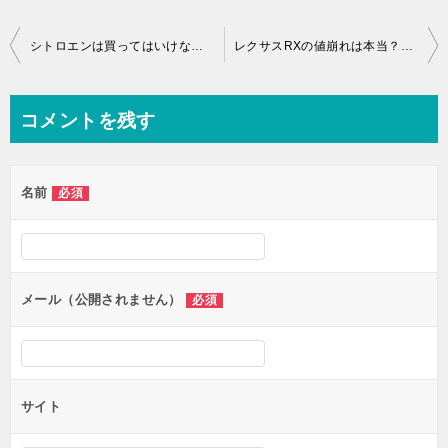
投
シトロエンは買ってはいけない？評判・故障・中古の実情を車オタクが徹底解説
レクサスRXの値崩れは本当？後悔しないためのリセール・中古相場ガイド
稿
ナ
コメントを残す
ビ
ゲ
名前
必須
ー
シ
ョ
ン
メール（公開されません）
必須
サイト