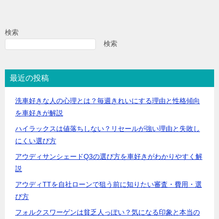
検索
検索
最近の投稿
洗車好きな人の心理とは？毎週きれいにする理由と性格傾向
を車好きが解説
ハイラックスは値落ちしない？リセールが強い理由と失敗し
にくい選び方
アウディサンシェードQ3の選び方を車好きがわかりやすく解
説
アウディTTを自社ローンで狙う前に知りたい審査・費用・選
び方
フォルクスワーゲンは貧乏人っぽい？気になる印象と本当の