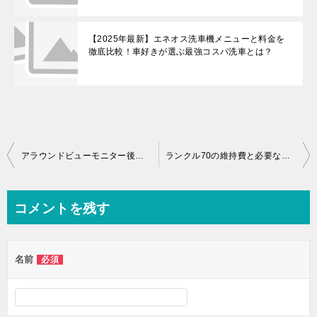
【2025年最新】エネオス洗車機メニューと料金を
徹底比較！車好きが選ぶ最強コスパ洗車とは？
投
アラウンドビューモニター後付けを車オタクがやさしく解説｜費用・取り付け場所・選び方
ランクル70の維持費と必要な年収を車オタクがやさしく解説｜再再販モデルのポイント
稿
ナ
コメントを残す
ビ
ゲ
名前
必須
ー
シ
ョ