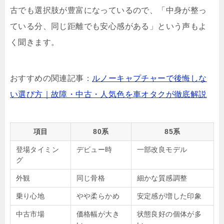
古でも選択肢が豊富になっているので、「中身が整っ
ている分、同じ距離でも安心感がある」という声もよ
く聞きます。
おすすめの関連記事：
ルノーキャプチャーで後悔しな
い選び方｜故障・中古・人気色を車オタクが徹底解説
項目
80系
85系
登場タイミン
デビュー時
一部改良モデル
グ
外観
同じ骨格
細かな質感調整
乗り心地
やや柔らかめ
安定感が増した印象
中古市場
価格幅が大き
状態良好の個体が多