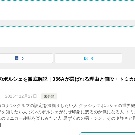
覧
0
0
のポルシェを徹底解説｜356Aが選ばれる理由と値段・トミカ
日：
2025年12月27日
未分類
偵コナン×クルマの設定を深掘りしたい人 クラシックポルシェの世界
帯を知りたい人 ジンのポルシェがなぜ印象に残るのか気になる人 トミ
人のミニカー趣味を楽しみたい人 黒ずくめの男・ジン。その冷静さと
]