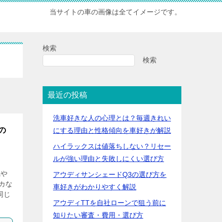
当サイトの車の画像は全てイメージです。
検索
検索
最近の投稿
洗車好きな人の心理とは？毎週きれい
の
にする理由と性格傾向を車好きが解説
ハイラックスは値落ちしない？リセー
ルが強い理由と失敗しにくい選び方
観や
アウディサンシェードQ3の選び方を
カな
車好きがわかりやすく解説
同じ
アウディTTを自社ローンで狙う前に
知りたい審査・費用・選び方