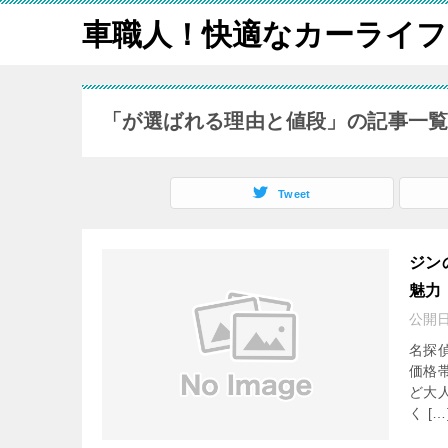
車職人！快適なカーライフ
「が選ばれる理由と値段」の記事一
Tweet
ジン
魅力
公開
名探
価格
ど大
く […