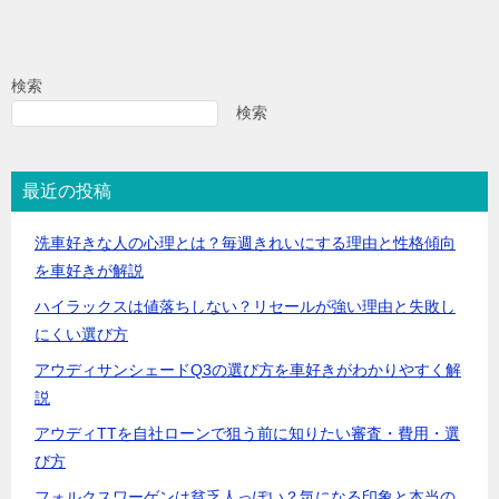
検索
検索
最近の投稿
洗車好きな人の心理とは？毎週きれいにする理由と性格傾向
を車好きが解説
ハイラックスは値落ちしない？リセールが強い理由と失敗し
にくい選び方
アウディサンシェードQ3の選び方を車好きがわかりやすく解
説
アウディTTを自社ローンで狙う前に知りたい審査・費用・選
び方
フォルクスワーゲンは貧乏人っぽい？気になる印象と本当の