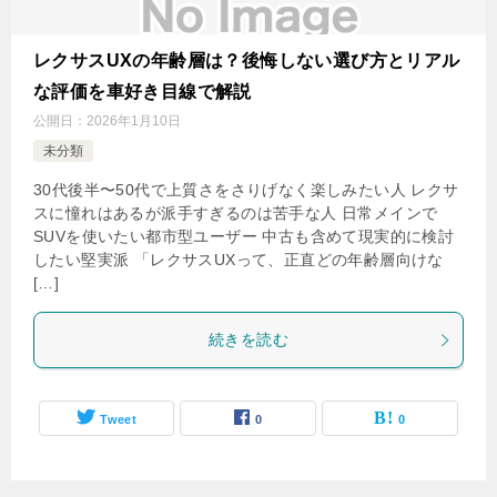
レクサスUXの年齢層は？後悔しない選び方とリアル
な評価を車好き目線で解説
公開日：
2026年1月10日
未分類
30代後半〜50代で上質さをさりげなく楽しみたい人 レクサ
スに憧れはあるが派手すぎるのは苦手な人 日常メインで
SUVを使いたい都市型ユーザー 中古も含めて現実的に検討
したい堅実派 「レクサスUXって、正直どの年齢層向けな
[…]
続きを読む
Tweet
0
0