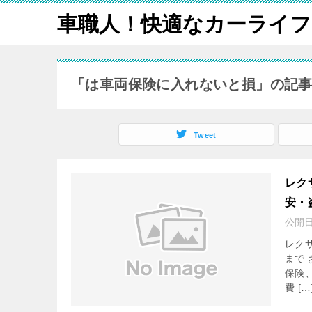
車職人！快適なカーライフ
「は車両保険に入れないと損」の記
Tweet
レク
安・
公開
レク
まで
保険
費 […