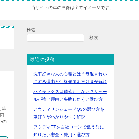
当サイトの車の画像は全てイメージです。
検索
検索
最近の投稿
洗車好きな人の心理とは？毎週きれい
にする理由と性格傾向を車好きが解説
ハイラックスは値落ちしない？リセー
ルが強い理由と失敗しにくい選び方
対策
アウディサンシェードQ3の選び方を
車両
車好きがわかりやすく解説
いの
アウディTTを自社ローンで狙う前に
知りたい審査・費用・選び方