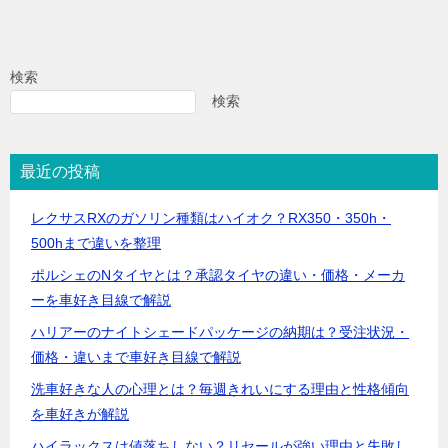
検索
検索
最近の投稿
レクサスRXのガソリン種類はハイオク？RX350・350h・
500hまで違いを整理
ポルシェのNタイヤとは？承認タイヤの違い・価格・メーカ
ーを車好き目線で解説
ハリアーのナイトシェードパッケージの納期は？受注状況・
価格・違いまで車好き目線で解説
洗車好きな人の心理とは？毎週きれいにする理由と性格傾向
を車好きが解説
ハイラックスは値落ちしない？リセールが強い理由と失敗し