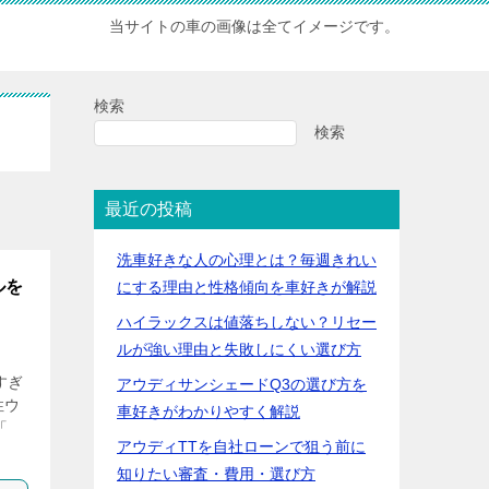
当サイトの車の画像は全てイメージです。
検索
検索
最近の投稿
洗車好きな人の心理とは？毎週きれい
ルを
にする理由と性格傾向を車好きが解説
ハイラックスは値落ちしない？リセー
ルが強い理由と失敗しにくい選び方
すぎ
アウディサンシェードQ3の選び方を
性ウ
車好きがわかりやすく解説
「
アウディTTを自社ローンで狙う前に
知りたい審査・費用・選び方