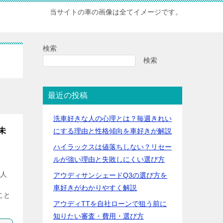
当サイトの車の画像は全てイメージです。
検索
検索
最近の投稿
洗車好きな人の心理とは？毎週きれい
未
にする理由と性格傾向を車好きが解説
ハイラックスは値落ちしない？リセー
ルが強い理由と失敗しにくい選び方
る人
アウディサンシェードQ3の選び方を
車好きがわかりやすく解説
こと
アウディTTを自社ローンで狙う前に
知りたい審査・費用・選び方