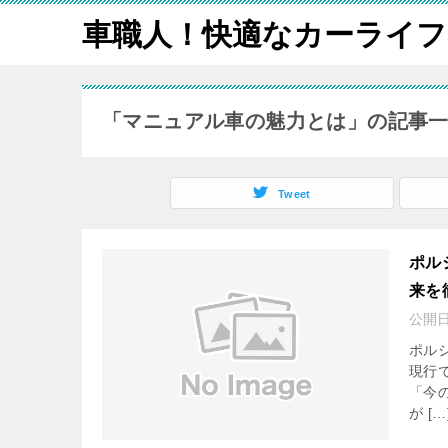
車職人！快適なカーライフ
「マニュアル車の魅力とは」の記事
Tweet
ポル
来を
公開
ポル
現行
「今
が […