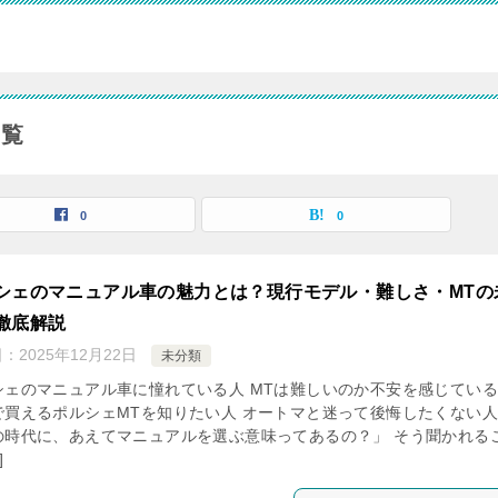
一覧
0
0
シェのマニュアル車の魅力とは？現行モデル・難しさ・MTの
徹底解説
日：
2025年12月22日
未分類
シェのマニュアル車に憧れている人 MTは難しいのか不安を感じてい
で買えるポルシェMTを知りたい人 オートマと迷って後悔したくない人
の時代に、あえてマニュアルを選ぶ意味ってあるの？」 そう聞かれる
]