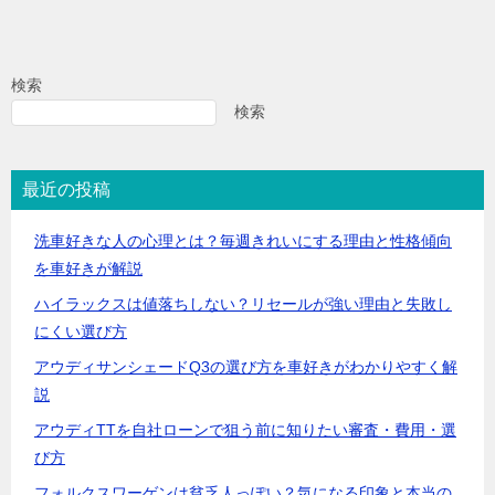
検索
検索
最近の投稿
洗車好きな人の心理とは？毎週きれいにする理由と性格傾向
を車好きが解説
ハイラックスは値落ちしない？リセールが強い理由と失敗し
にくい選び方
アウディサンシェードQ3の選び方を車好きがわかりやすく解
説
アウディTTを自社ローンで狙う前に知りたい審査・費用・選
び方
フォルクスワーゲンは貧乏人っぽい？気になる印象と本当の