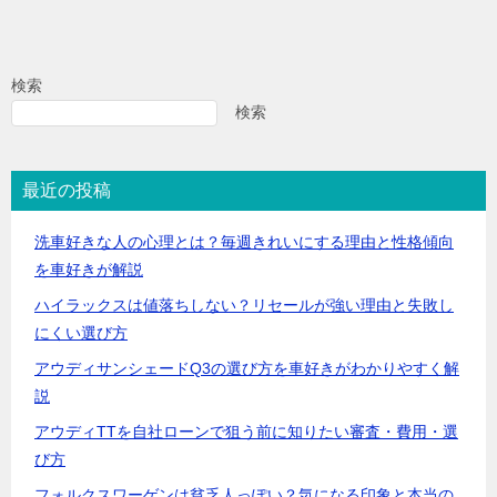
検索
検索
最近の投稿
洗車好きな人の心理とは？毎週きれいにする理由と性格傾向
を車好きが解説
ハイラックスは値落ちしない？リセールが強い理由と失敗し
にくい選び方
アウディサンシェードQ3の選び方を車好きがわかりやすく解
説
アウディTTを自社ローンで狙う前に知りたい審査・費用・選
び方
フォルクスワーゲンは貧乏人っぽい？気になる印象と本当の