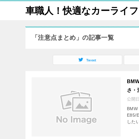
車職人！快適なカーライフ
「注意点まとめ」の記事一覧
Tweet
BM
さ・
公開
BM
E8
したい