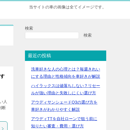
当サイトの車の画像は全てイメージです。
検索
検索
最近の投稿
洗車好きな人の心理とは？毎週きれい
やす
にする理由と性格傾向を車好きが解説
ハイラックスは値落ちしない？リセー
ルが強い理由と失敗しにくい選び方
い人
アウディサンシェードQ3の選び方を
判断
車好きがわかりやすく解説
アウディTTを自社ローンで狙う前に
知りたい審査・費用・選び方