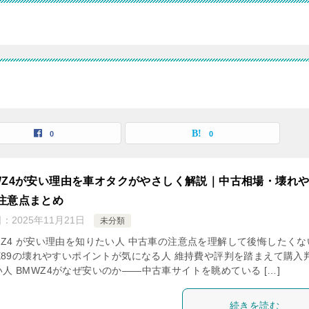
0
0
WZ4が安い理由を車オタクがやさしく解説｜中古相場・壊れ
注意点まとめ
日：
2025年11月21日
未分類
W Z4 が安い理由を知りたい人 中古車の注意点を理解して後悔したくな
5/E89の壊れやすいポイントが気になる人 維持費や評判を踏まえて購入
人 BMWZ4がなぜ安いのか――中古車サイトを眺めている […]
続きを読む