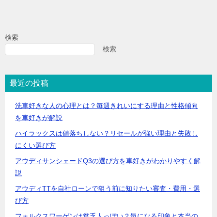
検索
検索
最近の投稿
洗車好きな人の心理とは？毎週きれいにする理由と性格傾向
を車好きが解説
ハイラックスは値落ちしない？リセールが強い理由と失敗し
にくい選び方
アウディサンシェードQ3の選び方を車好きがわかりやすく解
説
アウディTTを自社ローンで狙う前に知りたい審査・費用・選
び方
フォルクスワーゲンは貧乏人っぽい？気になる印象と本当の