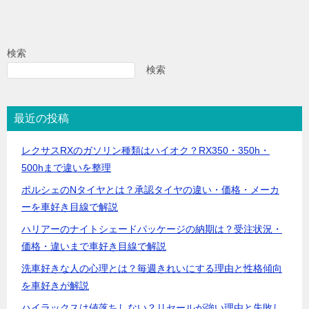
検索
検索
最近の投稿
レクサスRXのガソリン種類はハイオク？RX350・350h・
500hまで違いを整理
ポルシェのNタイヤとは？承認タイヤの違い・価格・メーカ
ーを車好き目線で解説
ハリアーのナイトシェードパッケージの納期は？受注状況・
価格・違いまで車好き目線で解説
洗車好きな人の心理とは？毎週きれいにする理由と性格傾向
を車好きが解説
ハイラックスは値落ちしない？リセールが強い理由と失敗し