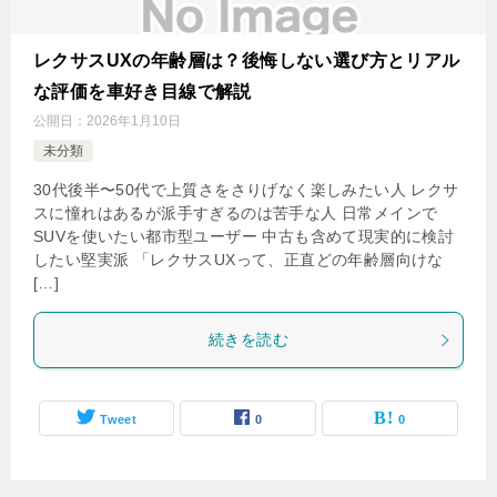
レクサスUXの年齢層は？後悔しない選び方とリアル
な評価を車好き目線で解説
公開日：
2026年1月10日
未分類
30代後半〜50代で上質さをさりげなく楽しみたい人 レクサ
スに憧れはあるが派手すぎるのは苦手な人 日常メインで
SUVを使いたい都市型ユーザー 中古も含めて現実的に検討
したい堅実派 「レクサスUXって、正直どの年齢層向けな
[…]
続きを読む
Tweet
0
0