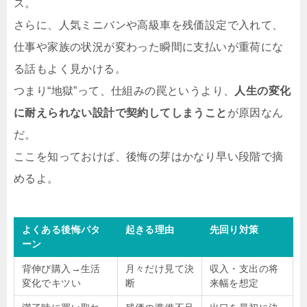
ス。
さらに、人気ミニバンや高級車を残価設定で入れて、
仕事や家族の状況が変わった瞬間に支払いが重荷にな
る話もよく見かける。
つまり“地獄”って、仕組みの罠というより、
人生の変化
に耐えられない設計で契約してしまうこと
が原因なん
だ。
ここを知っておけば、後悔の芽はかなり早い段階で摘
めるよ。
よくある後悔パタ
起きる理由
先回り対策
ーン
背伸び購入→生活
月々だけ見て決
収入・支出の将
変化でキツい
断
来幅を想定