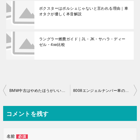
ボクスターはポルシェじゃないと言われる理由｜車
オタクが優しく本音解説
ラングラー燃費ガイド｜JL・JK・サハラ・ディー
ゼル・4xe比較
投
BMW中古はやめたほうがいい？買って後悔しないための現実と選び方をやさしく解説
8008エンジェルナンバー車の意味｜不安な噂の真相と前兆・恋愛サインをやさしく解説
稿
ナ
コメントを残す
ビ
ゲ
名前
必須
ー