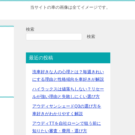
当サイトの車の画像は全てイメージです。
検索
検索
最近の投稿
洗車好きな人の心理とは？毎週きれい
にする理由と性格傾向を車好きが解説
ハイラックスは値落ちしない？リセー
ルが強い理由と失敗しにくい選び方
アウディサンシェードQ3の選び方を
車好きがわかりやすく解説
アウディTTを自社ローンで狙う前に
知りたい審査・費用・選び方