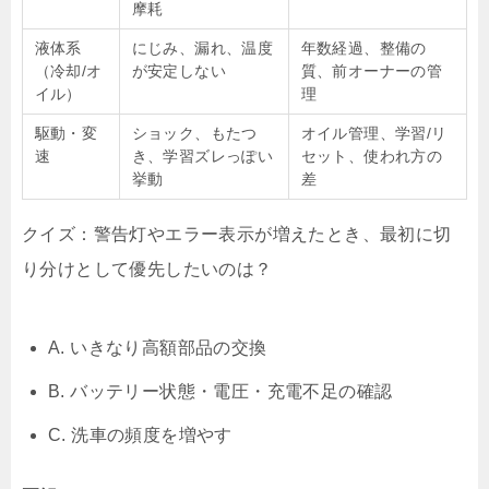
摩耗
液体系
にじみ、漏れ、温度
年数経過、整備の
（冷却/オ
が安定しない
質、前オーナーの管
イル）
理
駆動・変
ショック、もたつ
オイル管理、学習/リ
速
き、学習ズレっぽい
セット、使われ方の
挙動
差
クイズ：警告灯やエラー表示が増えたとき、最初に切
り分けとして優先したいのは？
A. いきなり高額部品の交換
B. バッテリー状態・電圧・充電不足の確認
C. 洗車の頻度を増やす