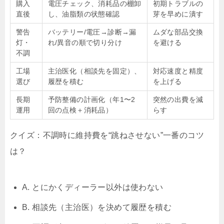
購入
電圧チェック、消耗品の棚卸
初期トラブルの
直後
し、油脂類の状態確認
芽を早めに潰す
警告
バッテリー/電圧→診断→漏
ムダな部品交換
灯・
れ/異音の順で切り分け
を避ける
不調
工場
主治医化（相談先を固定）、
対応速度と精度
選び
履歴を積む
を上げる
長期
予防整備の計画化（年1〜2
突然の出費を減
運用
回の点検＋消耗品）
らす
クイズ：不調時に維持費を“跳ねさせない”一番のコツ
は？
A. とにかくディーラー以外は使わない
B. 相談先（主治医）を決めて履歴を積む