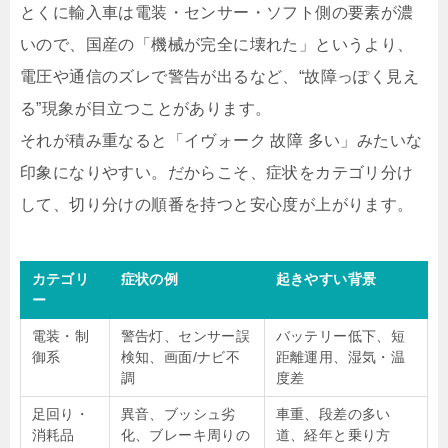
とくに輸入車は電装・センサー・ソフト側の要素が濃
いので、国産の「機械が完全に壊れた」というより、
電圧や通信のズレで警告が出るなど、“故障っぽく見え
る”現象が目立つことがあります。
それが積み重なると「イヴォーク 故障 多い」みたいな
印象になりやすい。だからこそ、症状を
カテゴリ分け
して、切り分けの順番を持つと安心度が上がります。
カテゴリ
症状の例
起きやすい背景
ー
電装・制
警告灯、センサー誤
バッテリー低下、短
御系
検知、画面/ナビ不
距離運用、湿気・温
調
度差
足回り・
異音、ブッシュ劣
車重、段差の多い
消耗品
化、ブレーキ周りの
道、経年と乗り方