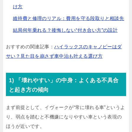
け方
維持費と修理のリアル：費用を守る段取りと相談先
結局何年乗れる？後悔しない“付き合い方”の設計
おすすめの関連記事：
ハイラックスのキャノピーはダ
サい？見た目を崩さず車中泊も叶える選び方
1) 「壊れやすい」の中身：よくある不具合
と起き方の傾向
まず前提として、イヴォークが“常に壊れる車”というよ
り、
弱点を踏むと不機嫌になりやすい車
という表現の
ほうが近いです。