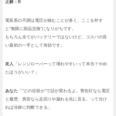
正解：B
電装系の不調は電圧が絡むことが多く、ここを外す
と“無限に部品交換”になりがちです。
もちろん全てがバッテリーではないけど、
コスパの良
い最初の一手
として有効です。
友人
「レンジローバーって壊れやすいって本当？やめ
たほうがいい？」
あなた
「“どの症状か”で話が変わるよ。警告灯なら電圧
と履歴、異音なら足回りや漏れを先に見る、って分け
れば冷静に判断できる」