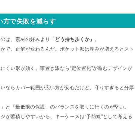
い方で失敗を減らす
なのは、素材の好みより
「どう持ち歩くか」
。
派かで、正解が変わるんだ。ポケット派は厚みが増えるとスト
にくい形が効く。家置き派なら“定位置化”が進むデザインが
すいならカバー範囲が広い方が安心だけど、守りすぎると分厚
さ」と「最低限の保護」のバランスを取りに行くのが堅い。
メージが蓄積しやすいから、キーケースは“予防線”として考える