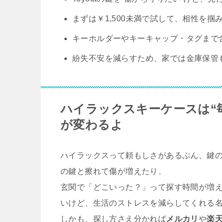
まずは
￥1,500未満
で試して、相性を掴
キーホルダー
や
キーキャップ・タグ
まで
紛失不安を減らすため、家では
金庫
保管
ハイラックスキーケースは“
が変わるよ
ハイラックスって頼もしさがあるぶん、鍵
の鍵と擦れて傷が増えたり、
玄関で「どこいった？」って探す時間が増
いけど、生活のストレスを減らしてくれる
しかも、探し方さえ分かれば
メルカリ
や
楽