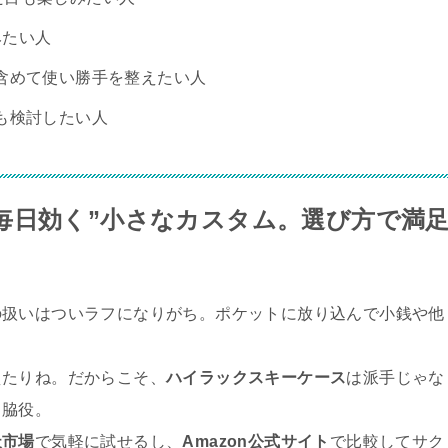
みたい人
含めて使い勝手を整えたい人
も検討したい人
毎日効く”小さなカスタム。選び方で満
の扱いはついラフになりがち。ポケットに放り込んで小銭や他
えたりね。だからこそ、
ハイラックスキーケース
は派手じゃな
名脇役。
天市場
で気軽に試せるし、
Amazon公式サイト
で比較してサク