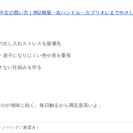
S 中古の買い方｜992相場・右ハンドル・カブリオレまでやさ
の出し入れストレスを最優先
・迷子になりにくい色や形を重視
さない仕組みを作る
るのが地味に効く。毎日触るから満足度高いよ」
ト／バッグ／家置き）