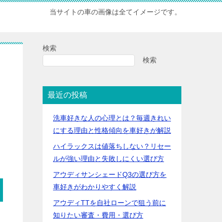
当サイトの車の画像は全てイメージです。
検索
検索
最近の投稿
洗車好きな人の心理とは？毎週きれい
にする理由と性格傾向を車好きが解説
ハイラックスは値落ちしない？リセー
ルが強い理由と失敗しにくい選び方
アウディサンシェードQ3の選び方を
車好きがわかりやすく解説
アウディTTを自社ローンで狙う前に
知りたい審査・費用・選び方