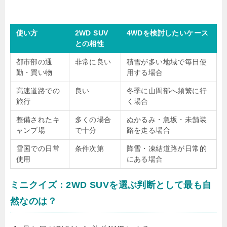
使い方
2WD SUV
4WDを検討したいケース
との相性
都市部の通
非常に良い
積雪が多い地域で毎日使
勤・買い物
用する場合
高速道路での
良い
冬季に山間部へ頻繁に行
旅行
く場合
整備されたキ
多くの場合
ぬかるみ・急坂・未舗装
ャンプ場
で十分
路を走る場合
雪国での日常
条件次第
降雪・凍結道路が日常的
使用
にある場合
ミニクイズ：2WD SUVを選ぶ判断として最も自
然なのは？