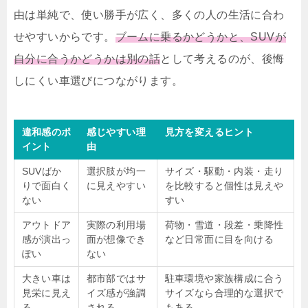
由は単純で、使い勝手が広く、多くの人の生活に合わ
せやすいからです。
ブームに乗るかどうかと、SUVが
自分に合うかどうかは別の話
として考えるのが、後悔
しにくい車選びにつながります。
違和感のポ
感じやすい理
見方を変えるヒント
イント
由
SUVばか
選択肢が均一
サイズ・駆動・内装・走り
りで面白く
に見えやすい
を比較すると個性は見えや
ない
すい
アウトドア
実際の利用場
荷物・雪道・段差・乗降性
感が演出っ
面が想像でき
など日常面に目を向ける
ぽい
ない
大きい車は
都市部ではサ
駐車環境や家族構成に合う
見栄に見え
イズ感が強調
サイズなら合理的な選択で
る
される
もある